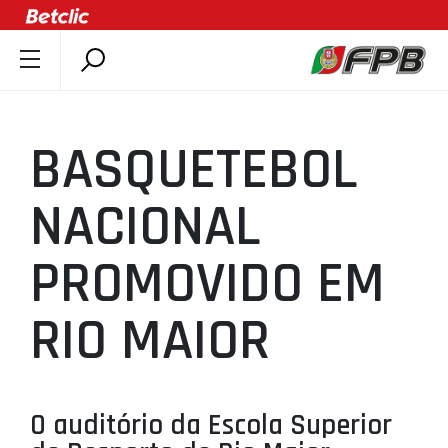
SOBRE A FPB
DOCUMENTOS
BASQUETEBOL
ÚLTIMAS
COMPETIÇÕES
NACIONAL
ASSOCIAÇÕES
PROMOVIDO EM
CLUBES
AGENTES
RIO MAIOR
AGENDA
SELEÇÕES
MINIBASQUETE
O auditório da Escola Superior
ÁREA TÉCNICA