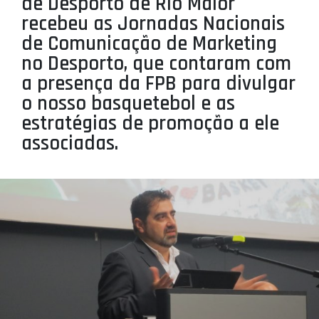
de Desporto de Rio Maior
PROJETOS
recebeu as Jornadas Nacionais
de Comunicação de Marketing
LIGA BETCLIC MASCULINA
no Desporto, que contaram com
LIGA BETCLIC FEMININA
a presença da FPB para divulgar
o nosso basquetebol e as
estratégias de promoção a ele
associadas.