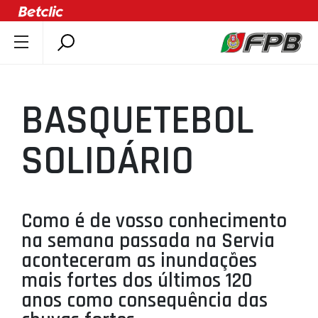
SOBRE A FPB
DOCUMENTOS
BASQUETEBOL
ÚLTIMAS
COMPETIÇÕES
SOLIDÁRIO
ASSOCIAÇÕES
CLUBES
AGENTES
Como é de vosso conhecimento
na semana passada na Servia
AGENDA
aconteceram as inundações
SELEÇÕES
mais fortes dos últimos 120
MINIBASQUETE
anos como consequência das
ÁREA TÉCNICA