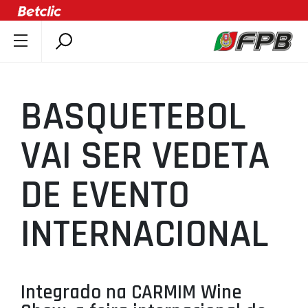
SOBRE A FPB
DOCUMENTOS
BASQUETEBOL
ÚLTIMAS
COMPETIÇÕES
VAI SER VEDETA
ASSOCIAÇÕES
DE EVENTO
CLUBES
AGENTES
INTERNACIONAL
AGENDA
SELEÇÕES
MINIBASQUETE
Integrado na CARMIM Wine
ÁREA TÉCNICA