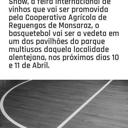
Show, a feira internacional de
PROJETOS
vinhos que vai ser promovida
pela Cooperativa Agrícola de
LIGA BETCLIC MASCULINA
Reguengos de Monsaraz, o
LIGA BETCLIC FEMININA
basquetebol vai ser a vedeta em
um dos pavilhões do parque
multiusos daquela localidade
alentejana, nos próximos dias 10
e 11 de Abril.