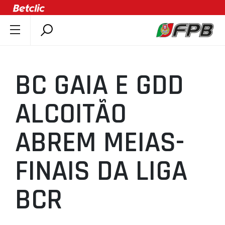
SOBRE A FPB
DOCUMENTOS
BC GAIA E GDD
ÚLTIMAS
COMPETIÇÕES
ALCOITÃO
ASSOCIAÇÕES
ABREM MEIAS-
CLUBES
AGENTES
FINAIS DA LIGA
AGENDA
SELEÇÕES
BCR
MINIBASQUETE
ÁREA TÉCNICA