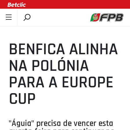
SOBRE A FPB
DOCUMENTOS
BENFICA ALINHA
ÚLTIMAS
COMPETIÇÕES
NA POLÓNIA
ASSOCIAÇÕES
PARA A EUROPE
CLUBES
AGENTES
CUP
AGENDA
SELEÇÕES
MINIBASQUETE
"Águia" precisa de vencer esta
ÁREA TÉCNICA