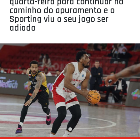
quarta-feira para continuar no
PROJETOS
caminho do apuramento e o
Sporting viu o seu jogo ser
LIGA BETCLIC MASCULINA
adiado
LIGA BETCLIC FEMININA