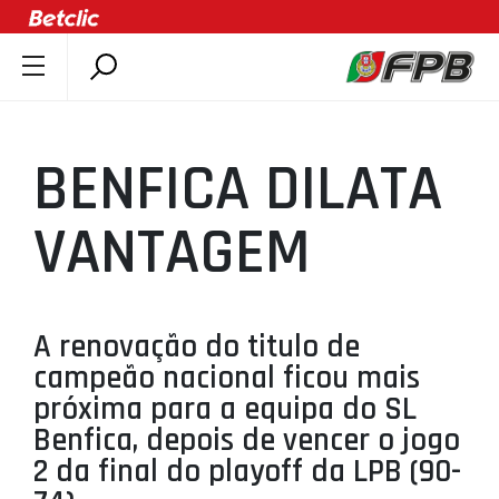
SOBRE A FPB
DOCUMENTOS
BENFICA DILATA
ÚLTIMAS
COMPETIÇÕES
VANTAGEM
ASSOCIAÇÕES
CLUBES
AGENTES
A renovação do titulo de
campeão nacional ficou mais
AGENDA
próxima para a equipa do SL
SELEÇÕES
Benfica, depois de vencer o jogo
MINIBASQUETE
2 da final do playoff da LPB (90-
ÁREA TÉCNICA