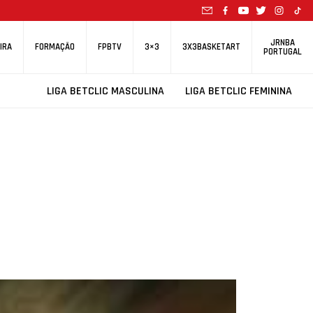
JRNBA
IRA
FORMAÇÃO
FPBTV
3×3
3X3BASKETART
PORTUGAL
LIGA BETCLIC MASCULINA
LIGA BETCLIC FEMININA