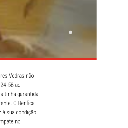
orres Vedras não
 24-58 ao
ca tinha garantida
erente. O Benfica
uz à sua condição
(empate no