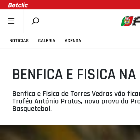
SOBRE A FPB
NOTICIAS
GALERIA
AGENDA
DOCUMENTOS
ÚLTIMAS
BENFICA E FISICA NA
COMPETIÇÕES
ASSOCIAÇÕES
CLUBES
Benfica e Fisica de Torres Vedras vão fica
Troféu António Pratas, nova prova da Pr
AGENTES
Basquetebol.
AGENDA
SELEÇÕES
MINIBASQUETE