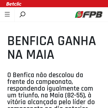
SOBRE A FPB
DOCUMENTOS
BENFICA GANHA
ÚLTIMAS
COMPETIÇÕES
NA MAIA
ASSOCIAÇÕES
CLUBES
AGENTES
O Benfica não descolou da
frente do campeonato,
AGENDA
respondendo igualmente com
SELEÇÕES
um triunfo, na Maia (82-55), à
MINIBASQUETE
vitória alcançada pelo líder do
ÁREA TÉCNICA