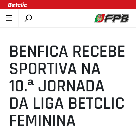
SOBRE A FPB
DOCUMENTOS
BENFICA RECEBE
ÚLTIMAS
COMPETIÇÕES
SPORTIVA NA
ASSOCIAÇÕES
10.ª JORNADA
CLUBES
AGENTES
DA LIGA BETCLIC
AGENDA
SELEÇÕES
FEMININA
MINIBASQUETE
ÁREA TÉCNICA