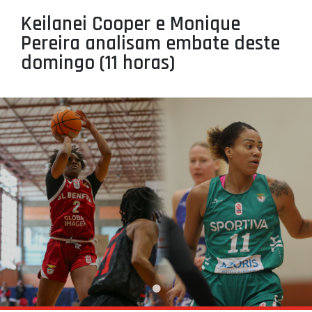
PROJETOS
Keilanei Cooper e Monique
Pereira analisam embate deste
LIGA BETCLIC MASCULINA
domingo (11 horas)
LIGA BETCLIC FEMININA