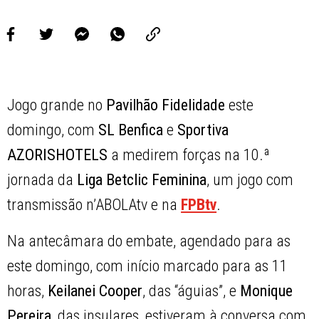
Jogo grande no
Pavilhão Fidelidade
este
domingo, com
SL Benfica
e
Sportiva
AZORISHOTELS
a medirem forças na 10.ª
jornada da
Liga Betclic Feminina
, um jogo com
transmissão n’ABOLAtv e na
FPBtv
.
Na antecâmara do embate, agendado para as
este domingo, com início marcado para as 11
horas,
Keilanei Cooper
, das “águias”, e
Monique
Pereira
, das insulares, estiveram à conversa com