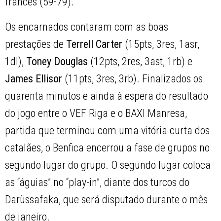
francês (59-79).
Os encarnados contaram com as boas
prestações de
Terrell Carter
(15pts, 3res, 1asr,
1dl),
Toney Douglas
(12pts, 2res, 3ast, 1rb) e
James Ellisor
(11pts, 3res, 3rb). Finalizados os
quarenta minutos e ainda à espera do resultado
do jogo entre o VEF Riga e o BAXI Manresa,
partida que terminou com uma vitória curta dos
catalães, o Benfica encerrou a fase de grupos no
segundo lugar do grupo. O segundo lugar coloca
as “águias” no “play-in”, diante dos turcos do
Darüssafaka, que será disputado durante o mês
de janeiro.