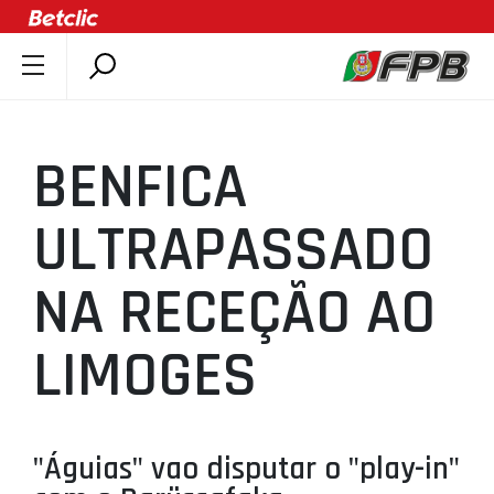
SOBRE A FPB
DOCUMENTOS
BENFICA
ÚLTIMAS
COMPETIÇÕES
ULTRAPASSADO
ASSOCIAÇÕES
NA RECEÇÃO AO
CLUBES
AGENTES
LIMOGES
AGENDA
SELEÇÕES
MINIBASQUETE
"Águias" vao disputar o "play-in"
ÁREA TÉCNICA