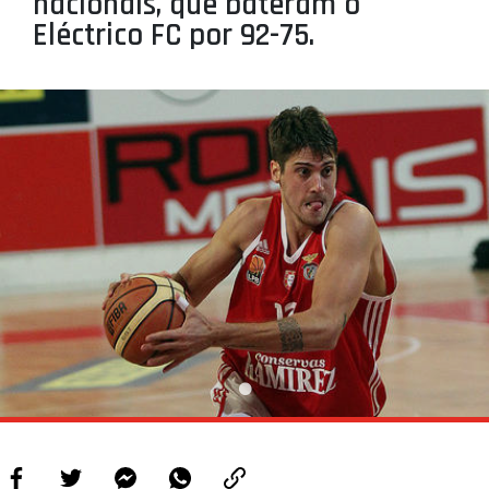
nacionais, que bateram o
PROJETOS
Eléctrico FC por 92-75.
LIGA BETCLIC MASCULINA
LIGA BETCLIC FEMININA