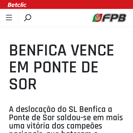
SOBRE A FPB
DOCUMENTOS
BENFICA VENCE
ÚLTIMAS
COMPETIÇÕES
EM PONTE DE
ASSOCIAÇÕES
SOR
CLUBES
AGENTES
AGENDA
A deslocação do SL Benfica a
SELEÇÕES
Ponte de Sor saldou-se em mais
MINIBASQUETE
uma vitória dos campeões
ÁREA TÉCNICA