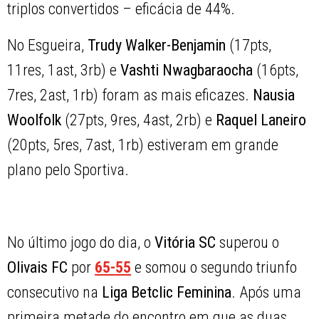
triplos convertidos – eficácia de 44%.
No Esgueira,
Trudy Walker-Benjamin
(17pts,
11res, 1ast, 3rb) e
Vashti Nwagbaraocha
(16pts,
7res, 2ast, 1rb) foram as mais eficazes.
Nausia
Woolfolk
(27pts, 9res, 4ast, 2rb) e
Raquel Laneiro
(20pts, 5res, 7ast, 1rb) estiveram em grande
plano pelo Sportiva.
No último jogo do dia, o
Vitória SC
superou o
Olivais FC
por
65-55
e somou o segundo triunfo
consecutivo na
Liga Betclic Feminina
. Após uma
primeira metade do encontro em que as duas