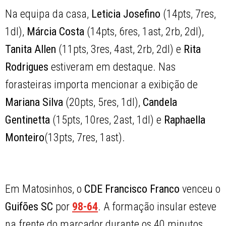
Na equipa da casa,
Leticia Josefino
(14pts, 7res,
1dl),
Márcia Costa
(14pts, 6res, 1ast, 2rb, 2dl),
Tanita Allen
(11pts, 3res, 4ast, 2rb, 2dl) e
Rita
Rodrigues
estiveram em destaque. Nas
forasteiras importa mencionar a exibição de
Mariana Silva
(20pts, 5res, 1dl),
Candela
Gentinetta
(15pts, 10res, 2ast, 1dl) e
Raphaella
Monteiro
(13pts, 7res, 1ast).
Em Matosinhos, o
CDE Francisco Franco
venceu o
Guifões SC
por
98-64
. A formação insular esteve
na frente do marcador durante os 40 minutos,