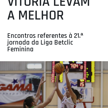
VITÓRIA LEVAM
PROJETOS
A MELHOR
LIGA BETCLIC MASCULINA
LIGA BETCLIC FEMININA
Encontros referentes à 21.ª
jornada da Liga Betclic
Feminina