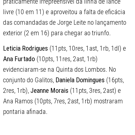
praticamente irrepreensível da linha de lance
livre (10 em 11) e aproveitou a falta de eficácia
das comandadas de Jorge Leite no lançamento
exterior (2 em 16) para chegar ao triunfo.
Leticia Rodrigues
(11pts, 10res, 1ast, 1rb, 1dl) e
Ana Furtado
(10pts, 11res, 2ast, 1rb)
evidenciaram-se na Quinta dos Lombos. No
conjunto do Galitos,
Daniela Domingues
(16pts,
2res, 1rb),
Jeanne Morais
(11pts, 3res, 2ast) e
Ana Ramos (10pts, 7res, 2ast, 1rb) mostraram
pontaria afinada.