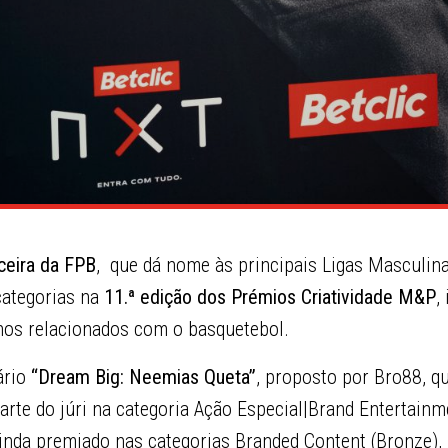
ceira da FPB
, que dá nome às principais Ligas Masculina
categorias na
11.ª edição dos Prémios Criatividade M&P
,
hos relacionados com o basquetebol.
ário
“Dream Big: Neemias Queta”
, proposto por Bro88, 
te do júri na categoria Ação Especial|Brand Entertainme
ainda premiado nas categorias Branded Content (Bronze),