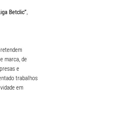
iga Betclic”
,
 pretendem
de marca, de
presas e
entado trabalhos
ividade em