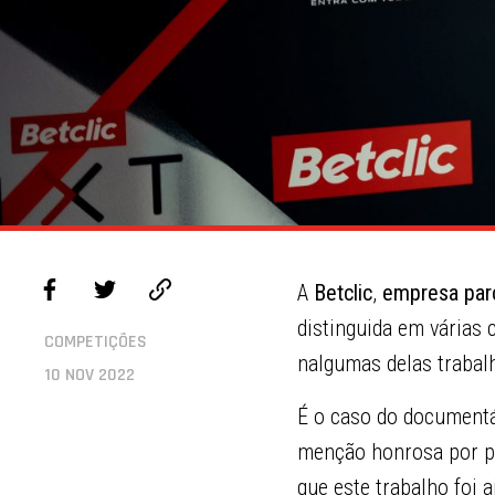
A
Betclic
,
empresa par
distinguida em várias 
COMPETIÇÕES
nalgumas delas trabal
10 NOV 2022
É o caso do document
menção honrosa por par
que este trabalho foi 