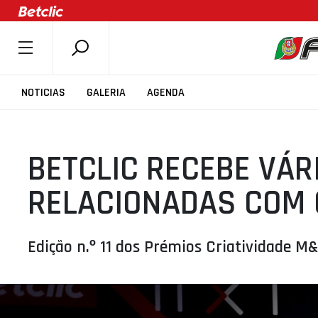
SOBRE A FPB
NOTICIAS
GALERIA
AGENDA
DOCUMENTOS
ÚLTIMAS
BETCLIC RECEBE VÁR
COMPETIÇÕES
ASSOCIAÇÕES
RELACIONADAS COM 
CLUBES
AGENTES
Edição n.º 11 dos Prémios Criatividade M
AGENDA
SELEÇÕES
MINIBASQUETE