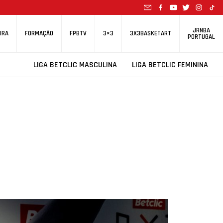
JRNBA
IRA
FORMAÇÃO
FPBTV
3×3
3X3BASKETART
PORTUGAL
LIGA BETCLIC MASCULINA
LIGA BETCLIC FEMININA