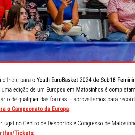
 bilhete para o
Youth EuroBasket 2024 de Sub18 Femini
s uma edição de um
Europeu em Matosinhos
é
completame
sário de qualquer das formas – aproveitamos para recor
ara o Campeonato da Europa
.
ortugal no Centro de Desportos e Congresso de Matosinh
tfan/Tickets: