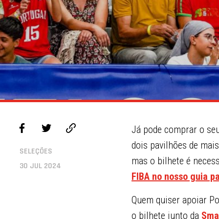
Já pode comprar o seu
dois pavilhões de mai
SELEÇÕES
mas o bilhete é neces
30 JUL 2024
FIBA no nosso guia p
Quem
quiser apoiar P
o bilhete junto da
Smar