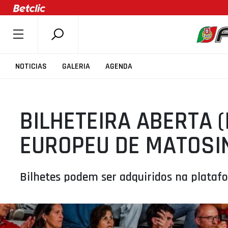
SOBRE A FPB
NOTICIAS
GALERIA
AGENDA
DOCUMENTOS
ÚLTIMAS
BILHETEIRA ABERTA (
COMPETIÇÕES
ASSOCIAÇÕES
EUROPEU DE MATOSI
CLUBES
AGENTES
Bilhetes podem ser adquiridos na plata
AGENDA
SELEÇÕES
MINIBASQUETE