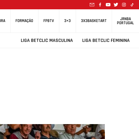
JRNBA
IRA
FORMAÇÃO
FPBTV
3×3
3X3BASKETART
PORTUGAL
LIGA BETCLIC MASCULINA
LIGA BETCLIC FEMININA