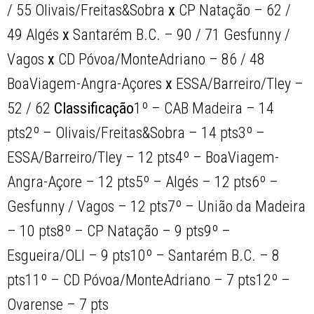
/ 55 Olivais/Freitas&Sobra
x
CP Natação – 62 /
49 Algés
x
Santarém B.C. – 90 / 71 Gesfunny /
Vagos
x
CD Póvoa/MonteAdriano – 86 / 48
BoaViagem-Angra-Açores
x
ESSA/Barreiro/Tley –
52 / 62
Classificação
1º – CAB Madeira – 14
pts2º – Olivais/Freitas&Sobra – 14 pts3º –
ESSA/Barreiro/Tley – 12 pts4º – BoaViagem-
Angra-Açore – 12 pts5º – Algés – 12 pts6º –
Gesfunny / Vagos – 12 pts7º – União da Madeira
– 10 pts8º – CP Natação – 9 pts9º –
Esgueira/OLI – 9 pts10º – Santarém B.C. – 8
pts11º – CD Póvoa/MonteAdriano – 7 pts12º –
Ovarense – 7 pts