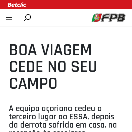
SOBRE A FPB
DOCUMENTOS
BOA VIAGEM
ÚLTIMAS
COMPETIÇÕES
CEDE NO SEU
ASSOCIAÇÕES
CAMPO
CLUBES
AGENTES
AGENDA
A equipa açoriana cedeu o
SELEÇÕES
terceiro lugar ao ESSA, depois
MINIBASQUETE
da derrota sofrida em casa, na
ÁREA TÉCNICA