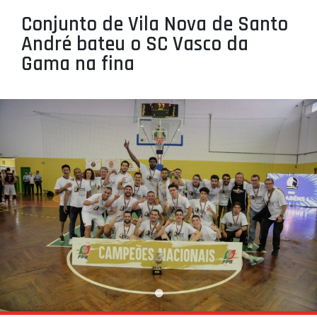
PROJETOS
Conjunto de Vila Nova de Santo
André bateu o SC Vasco da
LIGA BETCLIC MASCULINA
Gama na fina
LIGA BETCLIC FEMININA