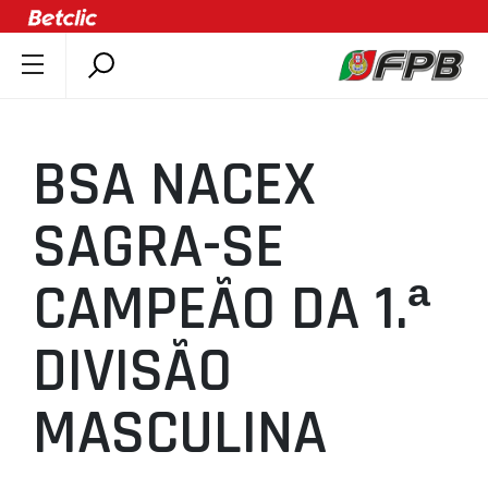
SOBRE A FPB
DOCUMENTOS
BSA NACEX
ÚLTIMAS
COMPETIÇÕES
SAGRA-SE
ASSOCIAÇÕES
CAMPEÃO DA 1.ª
CLUBES
AGENTES
DIVISÃO
AGENDA
SELEÇÕES
MASCULINA
MINIBASQUETE
ÁREA TÉCNICA