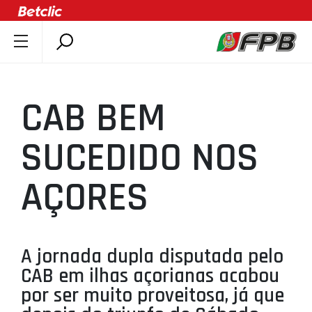
SOBRE A FPB
DOCUMENTOS
CAB BEM
ÚLTIMAS
COMPETIÇÕES
SUCEDIDO NOS
ASSOCIAÇÕES
AÇORES
CLUBES
AGENTES
AGENDA
A jornada dupla disputada pelo
SELEÇÕES
CAB em ilhas açorianas acabou
MINIBASQUETE
por ser muito proveitosa, já que
ÁREA TÉCNICA