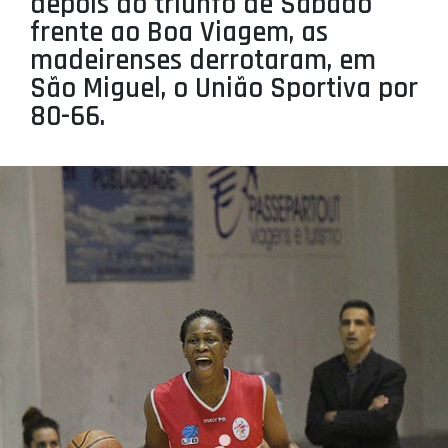
depois do triunfo de Sábado
PROJETOS
frente ao Boa Viagem, as
madeirenses derrotaram, em
LIGA BETCLIC MASCULINA
São Miguel, o União Sportiva por
LIGA BETCLIC FEMININA
80-66.