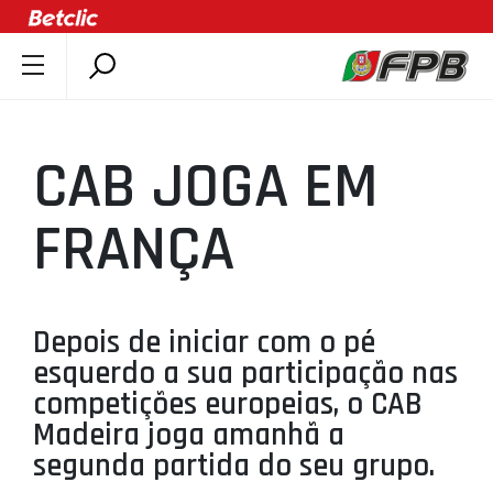
SOBRE A FPB
DOCUMENTOS
CAB JOGA EM
ÚLTIMAS
COMPETIÇÕES
FRANÇA
ASSOCIAÇÕES
CLUBES
AGENTES
Depois de iniciar com o pé
esquerdo a sua participação nas
AGENDA
competições europeias, o CAB
SELEÇÕES
Madeira joga amanhã a
MINIBASQUETE
segunda partida do seu grupo.
ÁREA TÉCNICA