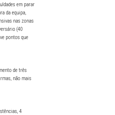
culdades em parar
ra da equipa,
nsivas nas zonas
versário (40
ove pontos que
amento de três
armas, não mais
stências, 4