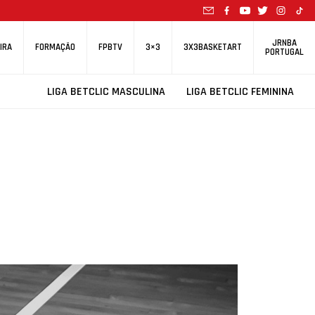
JRNBA
IRA
FORMAÇÃO
FPBTV
3×3
3X3BASKETART
PORTUGAL
LIGA BETCLIC MASCULINA
LIGA BETCLIC FEMININA