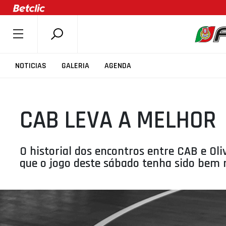
SOBRE A FPB
NOTICIAS
GALERIA
AGENDA
DOCUMENTOS
ÚLTIMAS
CAB LEVA A MELHOR
COMPETIÇÕES
ASSOCIAÇÕES
CLUBES
O historial dos encontros entre CAB e Oli
que o jogo deste sábado tenha sido bem 
AGENTES
AGENDA
SELEÇÕES
MINIBASQUETE