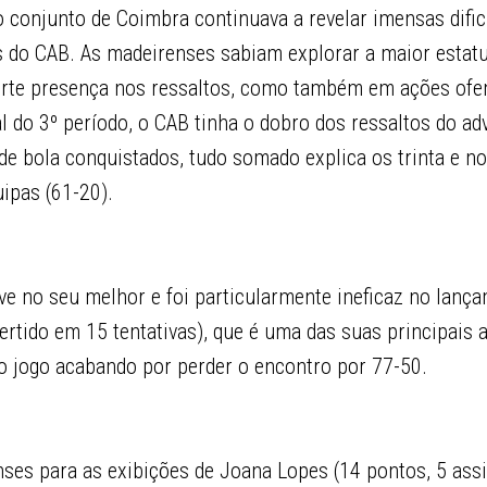
 conjunto de Coimbra continuava a revelar imensas difi
s do CAB. As madeirenses sabiam explorar a maior estatu
orte presença nos ressaltos, como também em ações ofe
al do 3º período, o CAB tinha o dobro dos ressaltos do ad
de bola conquistados, tudo somado explica os trinta e n
ipas (61-20).
eve no seu melhor e foi particularmente ineficaz no lanç
ertido em 15 tentativas), que é uma das suas principais 
no jogo acabando por perder o encontro por 77-50.
ses para as exibições de Joana Lopes (14 pontos, 5 assi