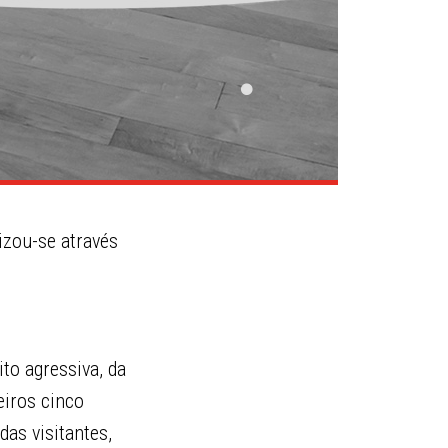
izou-se através
to agressiva, da
eiros cinco
das visitantes,