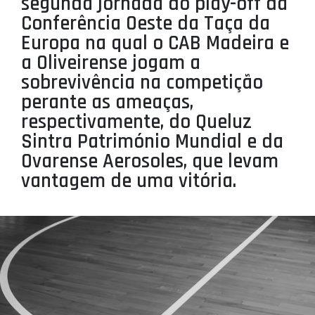
segunda jornada do play-off da
PROJETOS
Conferência Oeste da Taça da
Europa na qual o CAB Madeira e
LIGA BETCLIC MASCULINA
a Oliveirense jogam a
LIGA BETCLIC FEMININA
sobrevivência na competição
perante as ameaças,
respectivamente, do Queluz
Sintra Património Mundial e da
Ovarense Aerosoles, que levam
vantagem de uma vitória.