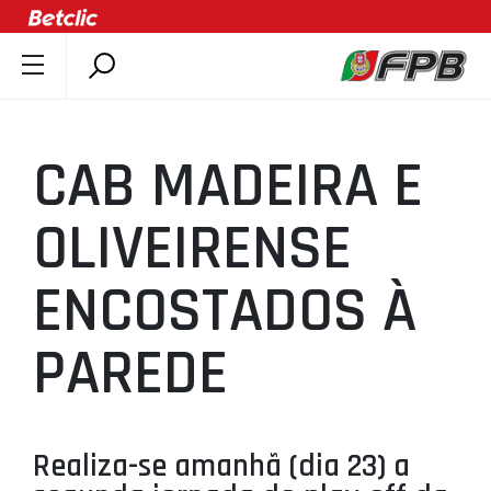
SOBRE A FPB
DOCUMENTOS
CAB MADEIRA E
ÚLTIMAS
COMPETIÇÕES
OLIVEIRENSE
ASSOCIAÇÕES
ENCOSTADOS À
CLUBES
AGENTES
PAREDE
AGENDA
SELEÇÕES
MINIBASQUETE
Realiza-se amanhã (dia 23) a
ÁREA TÉCNICA