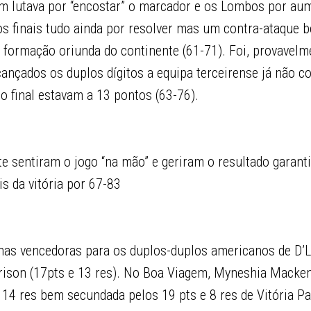
em lutava por “encostar” o marcador e os Lombos por aum
os finais tudo ainda por resolver mas um contra-ataque 
à formação oriunda do continente (61-71). Foi, provavel
lcançados os duplos dígitos a equipa terceirense já não 
o final estavam a 13 pontos (63-76).
te sentiram o jogo “na mão” e geriram o resultado garanti
is da vitória por 67-83
 nas vencedoras para os duplos-duplos americanos de D’L
rrison (17pts e 13 res). No Boa Viagem, Myneshia Macken
 14 res bem secundada pelos 19 pts e 8 res de Vitória P