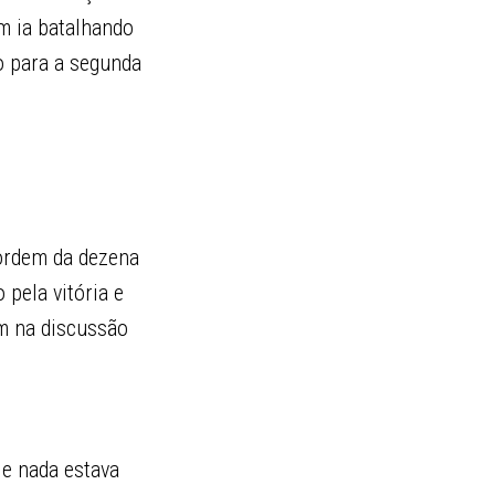
em ia batalhando
o para a segunda
 ordem da dezena
 pela vitória e
am na discussão
.
 e nada estava