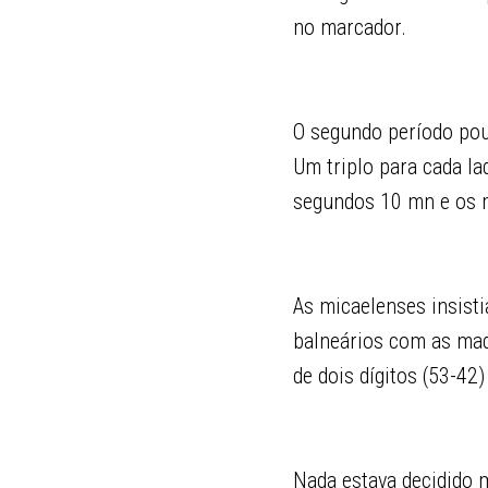
no marcador.
O segundo período pou
Um triplo para cada l
segundos 10 mn e os m
As micaelenses insist
balneários com as mad
de dois dígitos (53-42)
Nada estava decidido 