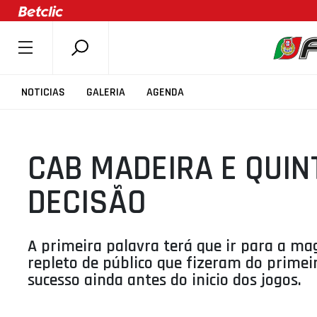
SOBRE A FPB
NOTICIAS
GALERIA
AGENDA
DOCUMENTOS
ÚLTIMAS
CAB MADEIRA E QUI
COMPETIÇÕES
ASSOCIAÇÕES
DECISÃO
CLUBES
AGENTES
A primeira palavra terá que ir para a ma
AGENDA
repleto de público que fizeram do primei
sucesso ainda antes do inicio dos jogos.
SELEÇÕES
MINIBASQUETE