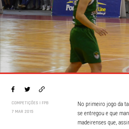
COMPETIÇÕES | FPB
No primeiro jogo da t
7 MAR 2015
se entregou e que mant
madeirenses que, assi