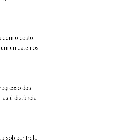
a com o cesto.
om um empate nos
 regresso dos
ias à distância
da sob controlo.