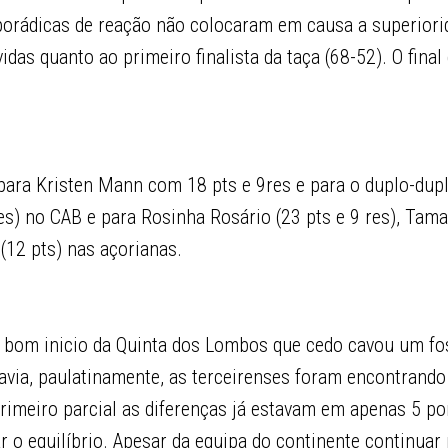
porádicas de reação não colocaram em causa a superiori
idas quanto ao primeiro finalista da taça (68-52). O fin
 para Kristen Mann com 18 pts e 9res e para o duplo-dup
es) no CAB e para Rosinha Rosário (23 pts e 9 res), Tam
 (12 pts) nas açorianas.
, bom inicio da Quinta dos Lombos que cedo cavou um f
avia, paulatinamente, as terceirenses foram encontrando
primeiro parcial as diferenças já estavam em apenas 5 p
ar o equilíbrio. Apesar da equipa do continente continuar 