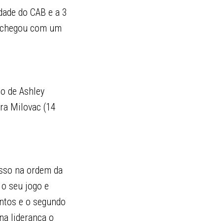
dade do CAB e a 3
al chegou com um
lo de Ashley
ara Milovac (14
osso na ordem da
 o seu jogo e
ontos e o segundo
na liderança o