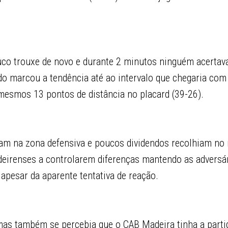
co trouxe de novo e durante 2 minutos ninguém acertav
ado marcou a tendência até ao intervalo que chegaria c
esmos 13 pontos de distância no placard (39-26).
iam na zona defensiva e poucos dividendos recolhiam no
eirenses a controlarem diferenças mantendo as adversár
 apesar da aparente tentativa de reação.
mas também se percebia que o CAB Madeira tinha a parti