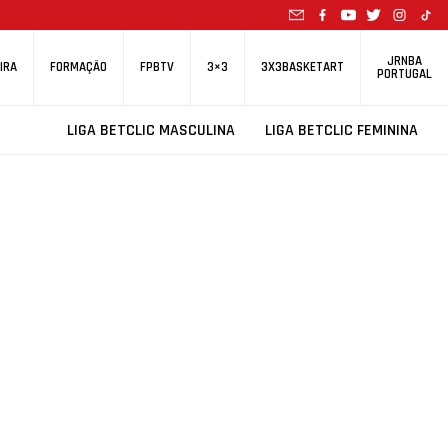
JRNBA
IRA
FORMAÇÃO
FPBTV
3×3
3X3BASKETART
PORTUGAL
LIGA BETCLIC MASCULINA
LIGA BETCLIC FEMININA