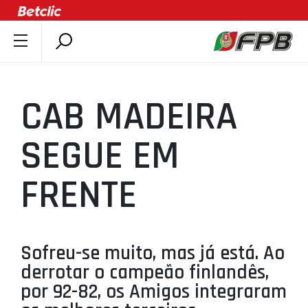
SOBRE A FPB
DOCUMENTOS
CAB MADEIRA
ÚLTIMAS
COMPETIÇÕES
SEGUE EM
ASSOCIAÇÕES
FRENTE
CLUBES
AGENTES
AGENDA
Sofreu-se muito, mas já está. Ao
SELEÇÕES
derrotar o campeão finlandês,
MINIBASQUETE
por 92-82, os Amigos integraram
ÁREA TÉCNICA