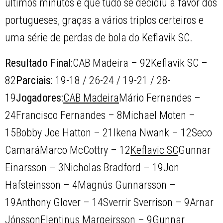
últimos minutos é que tudo se decidiu a favor dos
portugueses, graças a vários triplos certeiros e
uma série de perdas de bola do Keflavik SC.
Resultado Final:
CAB Madeira – 92Keflavik SC –
82
Parciais:
19-18 / 26-24 / 19-21 / 28-
19
Jogadores:
CAB Madeira
Mário Fernandes –
24Francisco Fernandes – 8Michael Moten –
15Bobby Joe Hatton – 21Ikena Nwank – 12Seco
CamaráMarco McCottry – 12
Keflavic SC
Gunnar
Einarsson – 3Nicholas Bradford – 19Jon
Hafsteinsson – 4Magnús Gunnarsson –
19Anthony Glover – 14Sverrir Sverrison – 9Arnar
JónssonElentinus Margeirsson – 9Gunnar