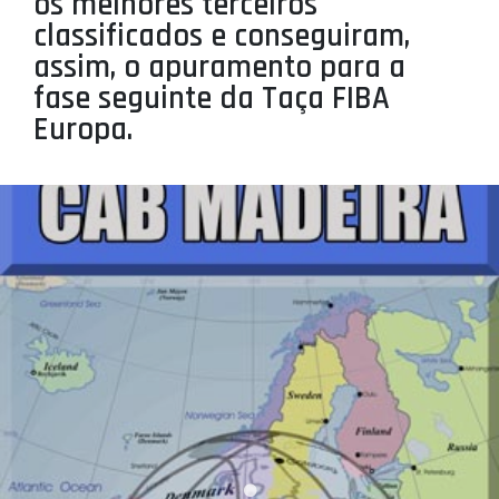
os melhores terceiros
PROJETOS
classificados e conseguiram,
assim, o apuramento para a
LIGA BETCLIC MASCULINA
fase seguinte da Taça FIBA
LIGA BETCLIC FEMININA
Europa.