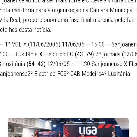
njoanense voltou a ser mais forte e obteve a vitória que 
 nota meritória para a organização da Câmara Municipal d
Vila Real, proporcionou uma fase final marcada pelo fair 
etalhes desta notícia.
 – 1ª VOLTA (11/06/2005) 11/06/05 – 15.00 – Sanjoane
.00 – Lusitânia
X
Electrico FC
(43  79)
2ª jornada (12/0
X
Lusitânia
(54  42)
12/06/05 – 11.30 Sanjoanense
X
Ele
Sanjoanense2º Electrico FC3º CAB Madeira4º Lusitânia