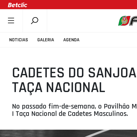
SOBRE A FPB
NOTICIAS
GALERIA
AGENDA
DOCUMENTOS
ÚLTIMAS
CADETES DO SANJO
COMPETIÇÕES
ASSOCIAÇÕES
TAÇA NACIONAL
CLUBES
AGENTES
No passado fim-de-semana, o Pavilhão Mun
AGENDA
I Taça Nacional de Cadetes Masculinos.
SELEÇÕES
MINIBASQUETE