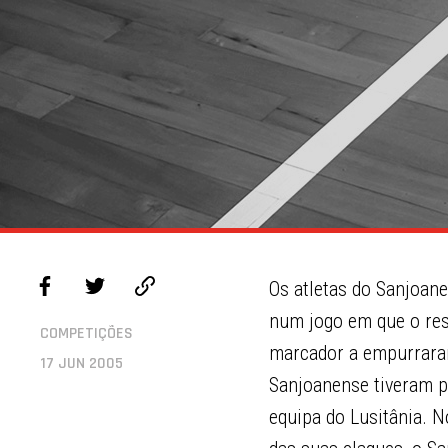
Os atletas do Sanjoan
num jogo em que o resu
COMPETIÇÕES
marcador a empurraram 
17 JUN 2005
Sanjoanense tiveram pel
equipa do Lusitânia. 