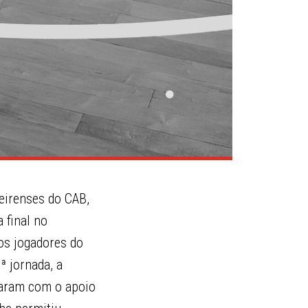
eirenses do CAB,
 final no
os jogadores do
ª jornada, a
taram com o apoio