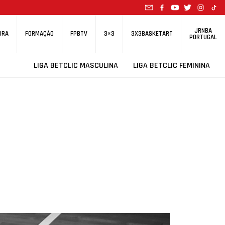
JRNBA
IRA
FORMAÇÃO
FPBTV
3×3
3X3BASKETART
PORTUGAL
LIGA BETCLIC MASCULINA
LIGA BETCLIC FEMININA