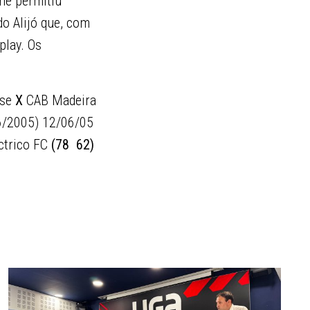
lhe permitiu
o Alijó que, com
play. Os
nse
X
CAB Madeira
6/2005) 12/06/05
ctrico FC
(78  62)