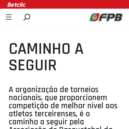
SOBRE A FPB
DOCUMENTOS
CAMINHO A
ÚLTIMAS
COMPETIÇÕES
SEGUIR
ASSOCIAÇÕES
CLUBES
AGENTES
A organização de torneios
nacionais, que proporcionem
AGENDA
competição de melhor nível aos
SELEÇÕES
atletas terceirenses, é o
MINIBASQUETE
caminho a seguir pela
ÁREA TÉCNICA