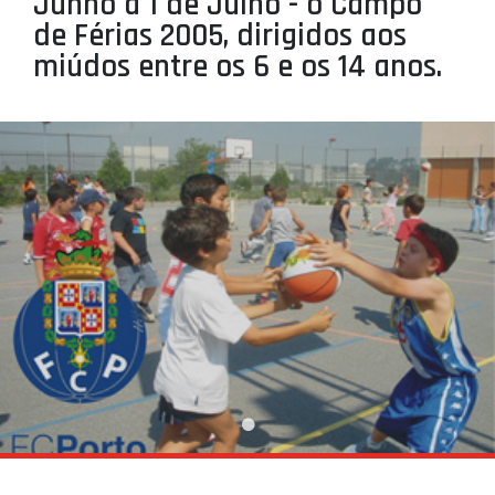
Junho a 1 de Julho - o Campo
PROJETOS
de Férias 2005, dirigidos aos
miúdos entre os 6 e os 14 anos.
LIGA BETCLIC MASCULINA
LIGA BETCLIC FEMININA