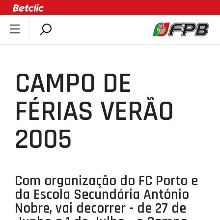
SOBRE A FPB
DOCUMENTOS
CAMPO DE
ÚLTIMAS
COMPETIÇÕES
FÉRIAS VERÃO
ASSOCIAÇÕES
2005
CLUBES
AGENTES
AGENDA
Com organização do FC Porto e
SELEÇÕES
da Escola Secundária António
MINIBASQUETE
Nobre, vai decorrer - de 27 de
ÁREA TÉCNICA