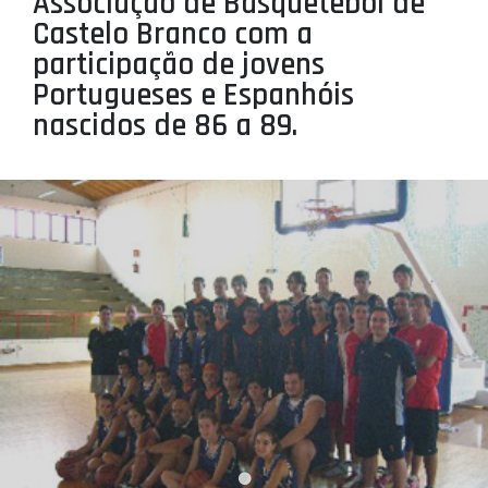
Associação de Basquetebol de
PROJETOS
Castelo Branco com a
participação de jovens
LIGA BETCLIC MASCULINA
Portugueses e Espanhóis
LIGA BETCLIC FEMININA
nascidos de 86 a 89.