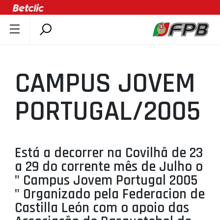
SOBRE A FPB
DOCUMENTOS
CAMPUS JOVEM
ÚLTIMAS
COMPETIÇÕES
PORTUGAL/2005
ASSOCIAÇÕES
CLUBES
AGENTES
Está a decorrer na Covilhã de 23
a 29 do corrente mês de Julho o
AGENDA
" Campus Jovem Portugal 2005
SELEÇÕES
" Organizado pela Federacion de
MINIBASQUETE
Castilla León com o apoio das
ÁREA TÉCNICA