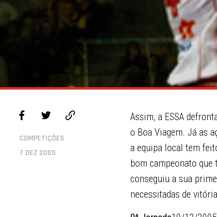
Assim, a ESSA defronta
o Boa Viagem. Já as aç
COMPETIÇÕES
a equipa local tem fei
7 DEZ 2005
bom campeonato que te
conseguiu a sua primei
necessitadas de vitór