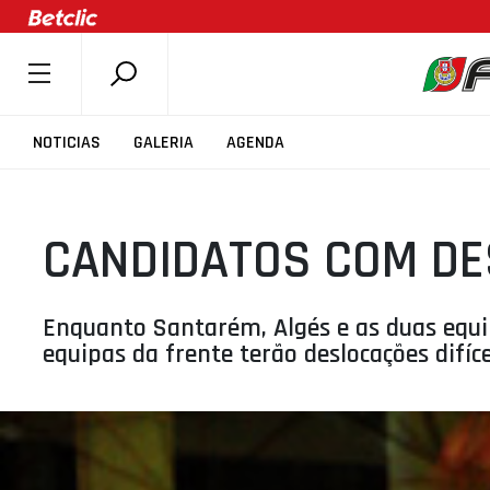
SOBRE A FPB
NOTICIAS
GALERIA
AGENDA
DOCUMENTOS
ÚLTIMAS
CANDIDATOS COM DE
COMPETIÇÕES
ASSOCIAÇÕES
CLUBES
Enquanto Santarém, Algés e as duas equ
equipas da frente terão deslocações difíce
AGENTES
AGENDA
SELEÇÕES
MINIBASQUETE