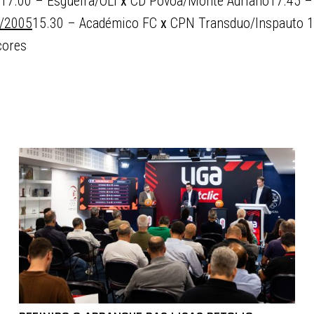
17.00 – Esgueira/OLI
x
CD Póvoa/Monte Adriano17.45 – 
/2005
15.30 – Académico FC
x
CPN Transduo/Inspauto 1
cores