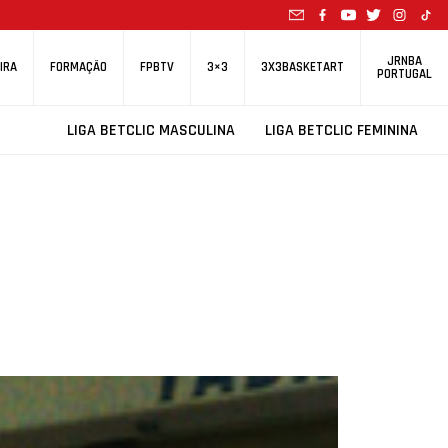
JRNBA
IRA
FORMAÇÃO
FPBTV
3×3
3X3BASKETART
PORTUGAL
LIGA BETCLIC MASCULINA
LIGA BETCLIC FEMININA