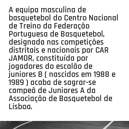
PROJETOS
A equipa masculina de
basquetebol do Centro Nacional
LIGA BETCLIC MASCULINA
de Treino da Federação
LIGA BETCLIC FEMININA
Portuguesa de Basquetebol,
designada nas competições
distritais e nacionais por CAR
JAMOR, constituída por
jogadores do escalão de
juniores B ( nascidos em 1988 e
1989 ) acaba de sagrar-se
campeã de Juniores A da
Associação de Basquetebol de
Lisboa.