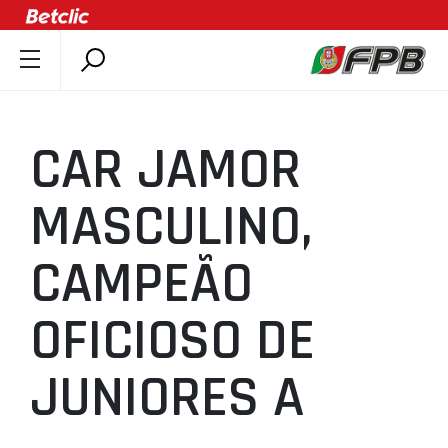
SOBRE A FPB
DOCUMENTOS
CAR JAMOR
ÚLTIMAS
COMPETIÇÕES
MASCULINO,
ASSOCIAÇÕES
CAMPEÃO
CLUBES
AGENTES
OFICIOSO DE
AGENDA
SELEÇÕES
JUNIORES A
MINIBASQUETE
ÁREA TÉCNICA