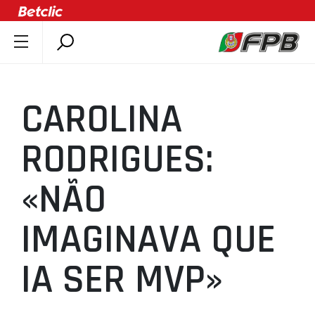
SOBRE A FPB
DOCUMENTOS
CAROLINA
ÚLTIMAS
COMPETIÇÕES
RODRIGUES:
ASSOCIAÇÕES
«NÃO
CLUBES
AGENTES
IMAGINAVA QUE
AGENDA
SELEÇÕES
IA SER MVP»
MINIBASQUETE
ÁREA TÉCNICA