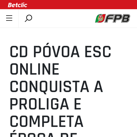
SOBRE A FPB
DOCUMENTOS
CD PÓVOA ESC
ÚLTIMAS
COMPETIÇÕES
ONLINE
ASSOCIAÇÕES
CONQUISTA A
CLUBES
AGENTES
PROLIGA E
AGENDA
SELEÇÕES
COMPLETA
MINIBASQUETE
ÁREA TÉCNICA