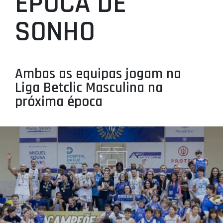
ÉPOCA DE
PROJETOS
SONHO
LIGA BETCLIC MASCULINA
LIGA BETCLIC FEMININA
Ambas as equipas jogam na
Liga Betclic Masculina na
próxima época