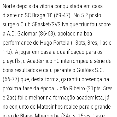
Norte depois da vitória conquistada em casa
diante do SC Braga “B” (69-47). No 5.º posto
surge o Club 5Basket/SVSilva que triunfou sobre
a A.D. Galomar (86-63), apoiado na boa
performance de Hugo Portela (13pts, 8res, 1as e
1rb). A jogar em casa a qualificação para os
playoffs, o Académico FC interrompeu a série de
bons resultados e caiu perante o Guifões S.C.
(66-77) que, desta forma, garantiu presença na
próxima fase da época. João Ribeiro (21pts, 5res
e 2as) foi o melhor na formação academista, já
no conjunto de Matosinhos realce para o grande
jogo de Blaise Mbargorba (34pts, 15res, 1as e