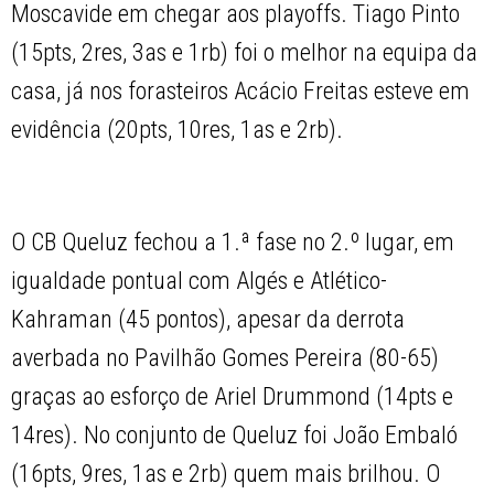
Moscavide em chegar aos playoffs. Tiago Pinto
(15pts, 2res, 3as e 1rb) foi o melhor na equipa da
casa, já nos forasteiros Acácio Freitas esteve em
evidência (20pts, 10res, 1as e 2rb).
O CB Queluz fechou a 1.ª fase no 2.º lugar, em
igualdade pontual com Algés e Atlético-
Kahraman (45 pontos), apesar da derrota
averbada no Pavilhão Gomes Pereira (80-65)
graças ao esforço de Ariel Drummond (14pts e
14res). No conjunto de Queluz foi João Embaló
(16pts, 9res, 1as e 2rb) quem mais brilhou. O