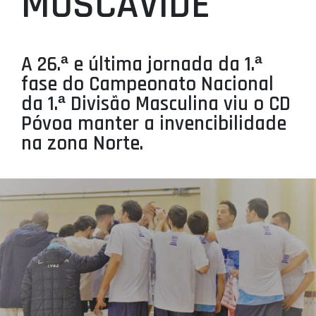
MOSCAVIDE
PROJETOS
LIGA BETCLIC MASCULINA
A 26.ª e última jornada da 1.ª
LIGA BETCLIC FEMININA
fase do Campeonato Nacional
da 1.ª Divisão Masculina viu o CD
Póvoa manter a invencibilidade
na zona Norte.