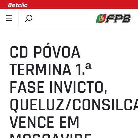
SOBRE A FPB
DOCUMENTOS
CD PÓVOA
ÚLTIMAS
COMPETIÇÕES
TERMINA 1.ª
ASSOCIAÇÕES
FASE INVICTO,
CLUBES
AGENTES
QUELUZ/CONSILC
AGENDA
SELEÇÕES
VENCE EM
MINIBASQUETE
ÁREA TÉCNICA