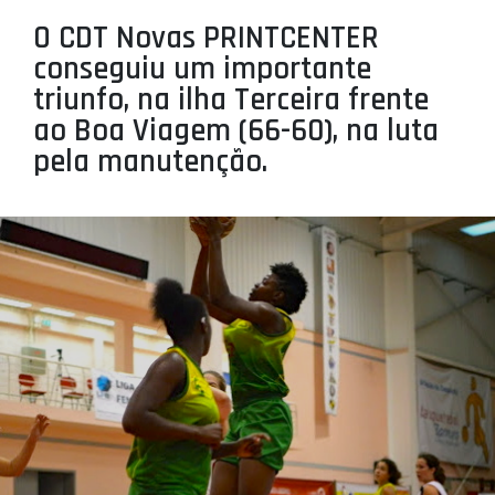
PROJETOS
O CDT Novas PRINTCENTER
conseguiu um importante
LIGA BETCLIC MASCULINA
triunfo, na ilha Terceira frente
LIGA BETCLIC FEMININA
ao Boa Viagem (66-60), na luta
pela manutenção.