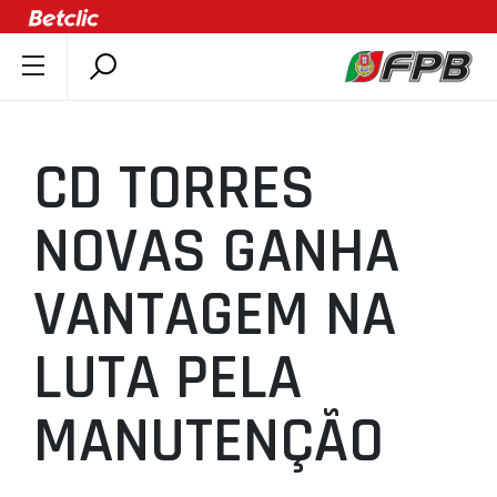
SOBRE A FPB
DOCUMENTOS
CD TORRES
ÚLTIMAS
COMPETIÇÕES
NOVAS GANHA
ASSOCIAÇÕES
VANTAGEM NA
CLUBES
AGENTES
LUTA PELA
AGENDA
SELEÇÕES
MANUTENÇÃO
MINIBASQUETE
ÁREA TÉCNICA