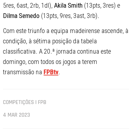
5res, 6ast, 2rb, 1dl),
Akila
Smith
(13pts, 3res) e
Dilma Semedo
(13pts, 9res, 3ast, 3rb).
Com este triunfo a equipa madeirense ascende, à
condição, à sétima posição da tabela
classificativa. A 20.ª jornada continua este
domingo, com todos os jogos a terem
transmissão na
FPBtv
.
COMPETIÇÕES | FPB
4 MAR 2023