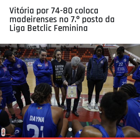
PROJETOS
Vitória por 74-80 coloca
madeirenses no 7.º posto da
LIGA BETCLIC MASCULINA
Liga Betclic Feminina
LIGA BETCLIC FEMININA