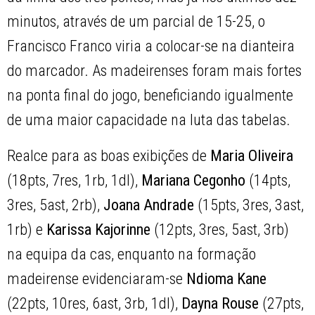
minutos, através de um parcial de 15-25, o
Francisco Franco viria a colocar-se na dianteira
do marcador. As madeirenses foram mais fortes
na ponta final do jogo, beneficiando igualmente
de uma maior capacidade na luta das tabelas.
Realce para as boas exibições de
Maria Oliveira
(18pts, 7res, 1rb, 1dl),
Mariana Cegonho
(14pts,
3res, 5ast, 2rb),
Joana
Andrade
(15pts, 3res, 3ast,
1rb) e
Karissa Kajorinne
(12pts, 3res, 5ast, 3rb)
na equipa da cas, enquanto na formação
madeirense evidenciaram-se
Ndioma Kane
(22pts, 10res, 6ast, 3rb, 1dl),
Dayna Rouse
(27pts,