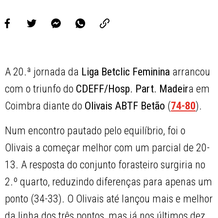
A 20.ª jornada da
Liga Betclic Feminina
arrancou
com o triunfo do
CDEFF/Hosp. Part. Madeir
a em
Coimbra diante do
Olivais ABTF Betão
(
74-80
).
Num encontro pautado pelo equilíbrio, foi o
Olivais a começar melhor com um parcial de 20-
13. A resposta do conjunto forasteiro surgiria no
2.º quarto, reduzindo diferenças para apenas um
ponto (34-33). O Olivais até lançou mais e melhor
da linha dos três pontos, mas já nos últimos dez