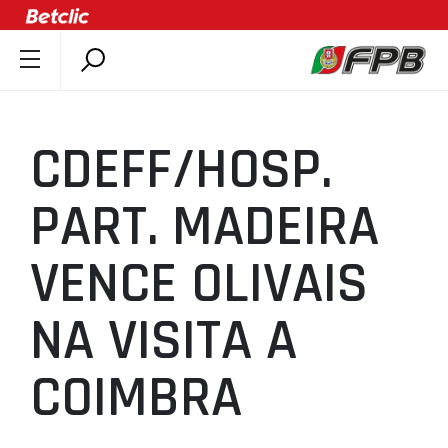
SOBRE A FPB
DOCUMENTOS
CDEFF/HOSP.
ÚLTIMAS
COMPETIÇÕES
PART. MADEIRA
ASSOCIAÇÕES
VENCE OLIVAIS
CLUBES
AGENTES
NA VISITA A
AGENDA
SELEÇÕES
COIMBRA
MINIBASQUETE
ÁREA TÉCNICA