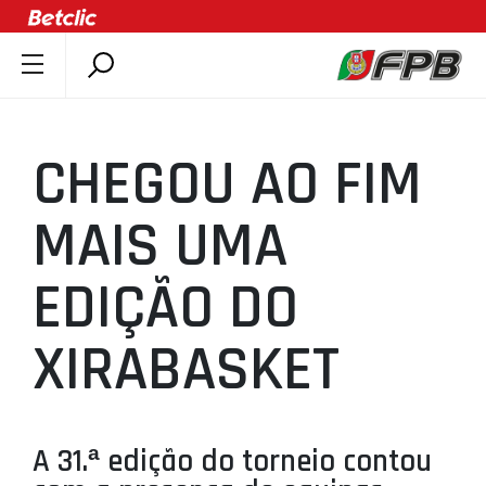
SOBRE A FPB
DOCUMENTOS
CHEGOU AO FIM
ÚLTIMAS
COMPETIÇÕES
MAIS UMA
ASSOCIAÇÕES
EDIÇÃO DO
CLUBES
AGENTES
XIRABASKET
AGENDA
SELEÇÕES
MINIBASQUETE
A 31.ª edição do torneio contou
ÁREA TÉCNICA