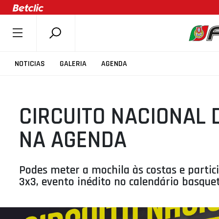
SOBRE A FPB
NOTICIAS
GALERIA
AGENDA
DOCUMENTOS
ÚLTIMAS
CIRCUITO NACIONAL 
COMPETIÇÕES
ASSOCIAÇÕES
NA AGENDA
CLUBES
AGENTES
Podes meter a mochila às costas e partici
AGENDA
3x3, evento inédito no calendário basquet
SELEÇÕES
MINIBASQUETE