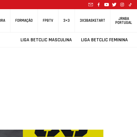
JRNBA
IRA
FORMAÇÃO
FPBTV
3×3
3X3BASKETART
PORTUGAL
LIGA BETCLIC MASCULINA
LIGA BETCLIC FEMININA