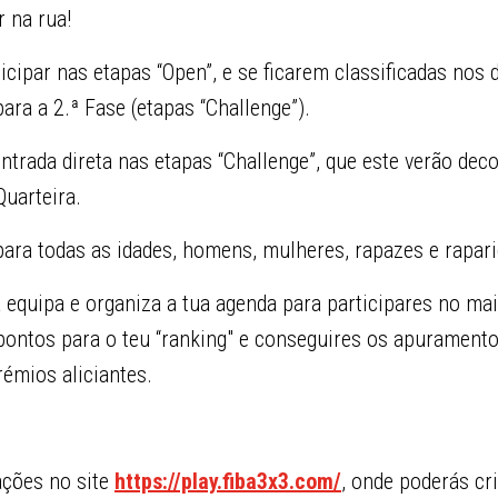
r na rua!
cipar nas etapas “Open”, e se ficarem classificadas nos 
ara a 2.ª Fase (etapas “Challenge”).
trada direta nas etapas “Challenge”, que este verão dec
uarteira.
para todas as idades, homens, mulheres, rapazes e rapar
 equipa e organiza a tua agenda para participares no ma
pontos para o teu “ranking" e conseguires os apuramento
rémios aliciantes.
ações no site
https://play.fiba3x3.com/
, onde poderás cri