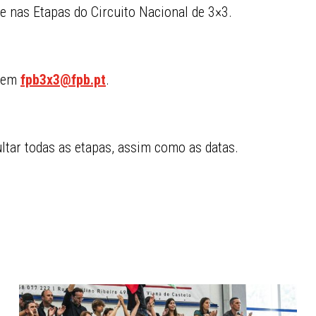
te nas Etapas do Circuito Nacional de 3×3.
s em
fpb3x3@fpb.pt
.
tar todas as etapas, assim como as datas.