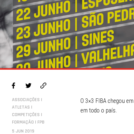
ASSOCIAÇÕES |
O 3×3 FIBA chegou em 
ATLETAS |
em todo o país.
COMPETIÇÕES |
FORMAÇÃO | FPB
5 JUN 2019