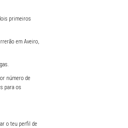
dois primeiros
orrerão em Aveiro,
igas.
ior número de
s para os
ar o teu perfil de