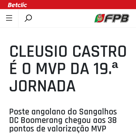
SOBRE A FPB
DOCUMENTOS
CLEUSIO CASTRO
ÚLTIMAS
COMPETIÇÕES
É O MVP DA 19.ª
ASSOCIAÇÕES
JORNADA
CLUBES
AGENTES
AGENDA
Poste angolano do Sangalhos
SELEÇÕES
DC Boomerang chegou aos 38
MINIBASQUETE
pontos de valorização MVP
ÁREA TÉCNICA