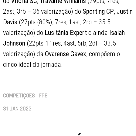
do
Vitória SC
,
Travante Williams
(29pts, 7res,
2ast, 3rb – 36 valorização) do
Sporting CP
,
Justin
Davis
(27pts (80%), 7res, 1ast, 2rb – 35.5
valorização) do
Lusitânia Expert
e ainda
Isaiah
Johnson
(22pts, 11res, 4ast, 5rb, 2dl – 33.5
valorização) da
Ovarense Gavex
, compõem o
cinco ideal da jornada.
COMPETIÇÕES | FPB
31 JAN 2023