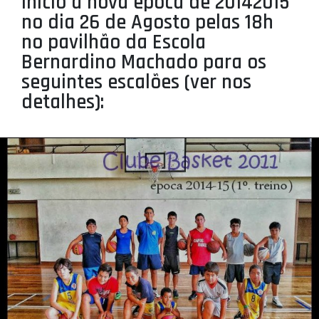
inicio a nova época de 20142015
PROJETOS
no dia 26 de Agosto pelas 18h
no pavilhão da Escola
LIGA BETCLIC MASCULINA
Bernardino Machado para os
LIGA BETCLIC FEMININA
seguintes escalões (ver nos
detalhes):