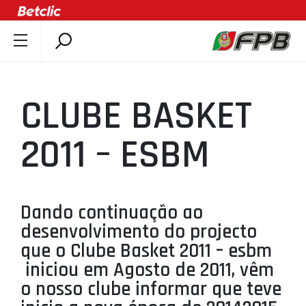
SOBRE A FPB
DOCUMENTOS
CLUBE BASKET
ÚLTIMAS
COMPETIÇÕES
2011 – ESBM
ASSOCIAÇÕES
CLUBES
AGENTES
Dando continuação ao
desenvolvimento do projecto
AGENDA
que o Clube Basket 2011 – esbm
SELEÇÕES
iniciou em Agosto de 2011, vêm
MINIBASQUETE
o nosso clube informar que teve
ÁREA TÉCNICA