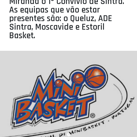
Miranda o 1º Convívio de Sintra.
PROJETOS
As equipas que vão estar
presentes são: o Queluz, ADE
LIGA BETCLIC MASCULINA
Sintra, Moscavide e Estoril
LIGA BETCLIC FEMININA
Basket.