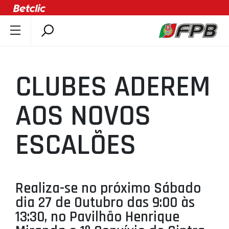
SOBRE A FPB
DOCUMENTOS
CLUBES ADEREM
ÚLTIMAS
COMPETIÇÕES
AOS NOVOS
ASSOCIAÇÕES
ESCALÕES
CLUBES
AGENTES
AGENDA
Realiza-se no próximo Sábado
SELEÇÕES
dia 27 de Outubro das 9:00 às
MINIBASQUETE
13:30, no Pavilhão Henrique
ÁREA TÉCNICA