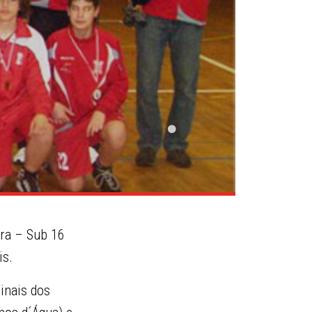
ira – Sub 16
is.
inais dos