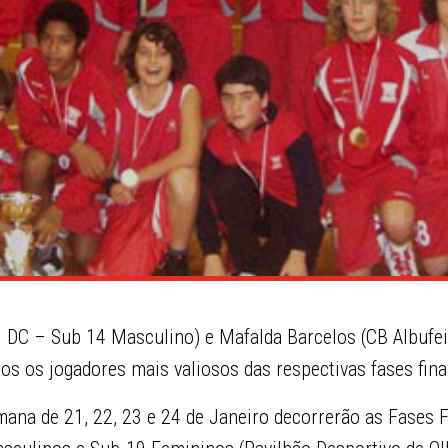
 DC – Sub 14 Masculino) e Mafalda Barcelos (CB Albufe
os os jogadores mais valiosos das respectivas fases fina
ana de 21, 22, 23 e 24 de Janeiro decorrerão as Fases F