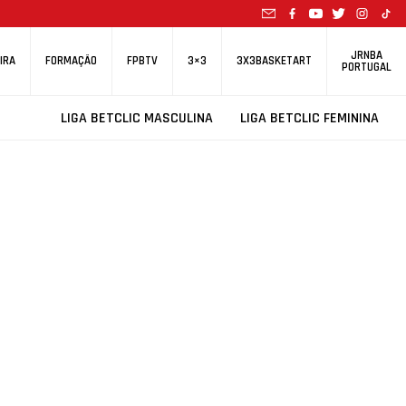
JRNBA
IRA
FORMAÇÃO
FPBTV
3×3
3X3BASKETART
PORTUGAL
LIGA BETCLIC MASCULINA
LIGA BETCLIC FEMININA