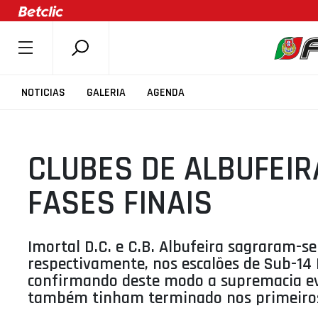
SOBRE A FPB
NOTICIAS
GALERIA
AGENDA
DOCUMENTOS
ÚLTIMAS
CLUBES DE ALBUFEI
COMPETIÇÕES
ASSOCIAÇÕES
FASES FINAIS
CLUBES
AGENTES
Imortal D.C. e C.B. Albufeira sagraram-
AGENDA
respectivamente, nos escalões de Sub-14
confirmando deste modo a supremacia evi
SELEÇÕES
também tinham terminado nos primeiros
MINIBASQUETE