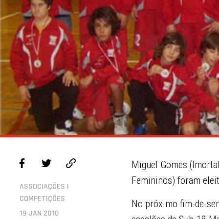
Miguel Gomes (Imortal
Femininos) foram eleit
ASSOCIAÇÕES |
COMPETIÇÕES
No próximo fim-de-sem
19 JAN 2010