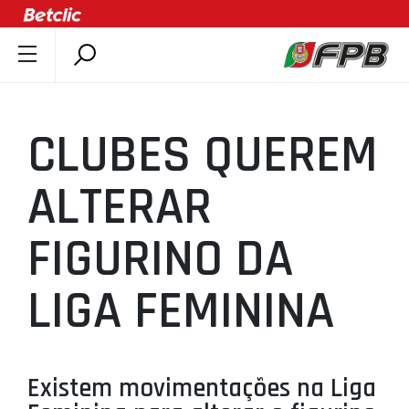
SOBRE A FPB
DOCUMENTOS
CLUBES QUEREM
ÚLTIMAS
COMPETIÇÕES
ALTERAR
ASSOCIAÇÕES
FIGURINO DA
CLUBES
AGENTES
LIGA FEMININA
AGENDA
SELEÇÕES
MINIBASQUETE
Existem movimentações na Liga
ÁREA TÉCNICA