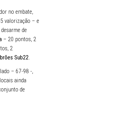
ador no embate,
.5 valorização – e
1 desarme de
a
– 20 pontos, 2
tos, 2
brões Sub22
.
lado – 67-98 -,
locais ainda
conjunto de