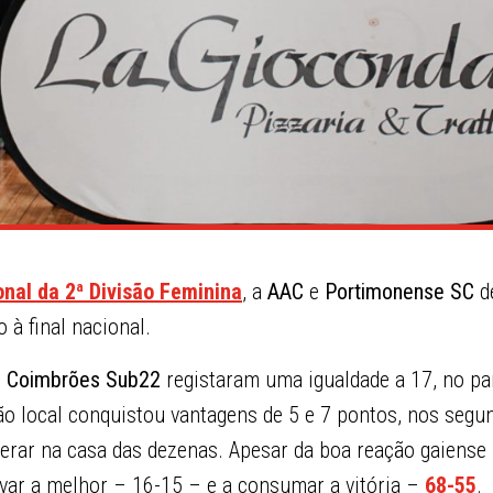
al da 2ª Divisão Feminina
, a
AAC
e
Portimonense SC
d
à final nacional.
 Coimbrões Sub22
registaram uma igualdade a 17, no par
o local conquistou vantagens de 5 e 7 pontos, nos segun
derar na casa das dezenas. Apesar da boa reação gaiense 
var a melhor – 16-15 – e a consumar a vitória –
68-55
.