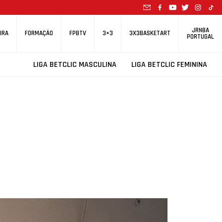
JRNBA
IRA
FORMAÇÃO
FPBTV
3×3
3X3BASKETART
PORTUGAL
LIGA BETCLIC MASCULINA
LIGA BETCLIC FEMININA