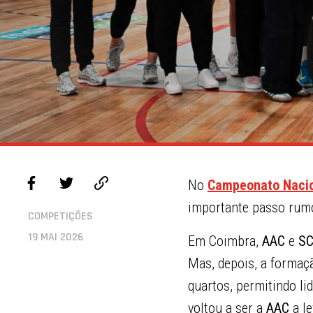
No
Campeonato Nacion
importante passo rumo 
COMPETIÇÕES
19 MAI 2026
Em Coimbra,
AAC
e
SC
Mas, depois, a formaçã
quartos, permitindo li
voltou a ser a
AAC
a le