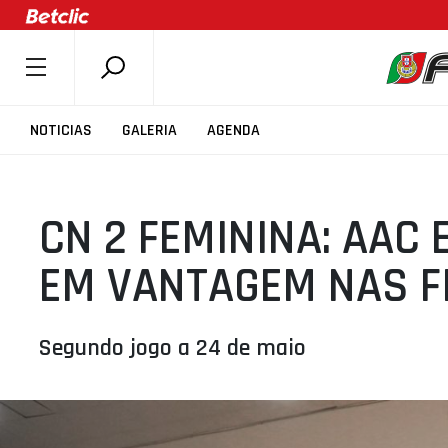
SOBRE A FPB
NOTICIAS
GALERIA
AGENDA
DOCUMENTOS
ÚLTIMAS
CN 2 FEMININA: AAC
COMPETIÇÕES
ASSOCIAÇÕES
EM VANTAGEM NAS F
CLUBES
AGENTES
Segundo jogo a 24 de maio
AGENDA
SELEÇÕES
MINIBASQUETE