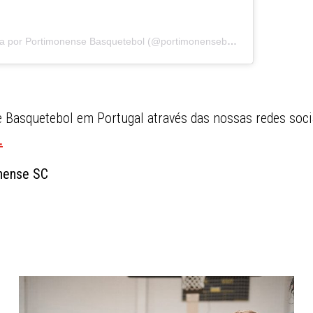
Uma publicação partilhada por Portimonense Basquetebol (@portimonensebasquetebol)
Basquetebol em Portugal através das nossas redes soci
.
onense SC