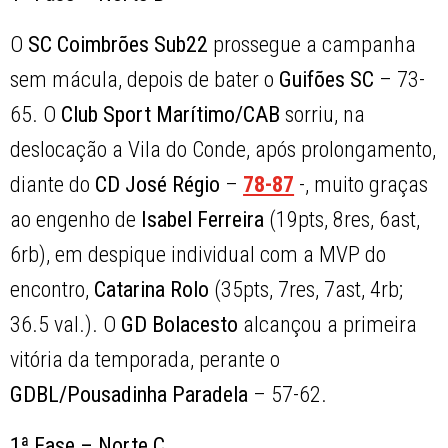
O
SC Coimbrões Sub22
prossegue a campanha
sem mácula, depois de bater o
Guifões SC
– 73-
65. O
Club Sport Marítimo/CAB
sorriu, na
deslocação a Vila do Conde, após prolongamento,
diante do
CD José Régio
–
78-87
-, muito graças
ao engenho de
Isabel Ferreira
(19pts, 8res, 6ast,
6rb), em despique individual com a MVP do
encontro,
Catarina Rolo
(35pts, 7res, 7ast, 4rb;
36.5 val.). O
GD Bolacesto
alcançou a primeira
vitória da temporada, perante o
GDBL/Pousadinha
Paradela
– 57-62.
1ª Fase – Norte C