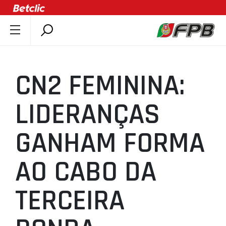
SOBRE A FPB
DOCUMENTOS
CN2 FEMININA:
ÚLTIMAS
COMPETIÇÕES
LIDERANÇAS
ASSOCIAÇÕES
GANHAM FORMA
CLUBES
AGENTES
AO CABO DA
AGENDA
SELEÇÕES
TERCEIRA
MINIBASQUETE
ÁREA TÉCNICA