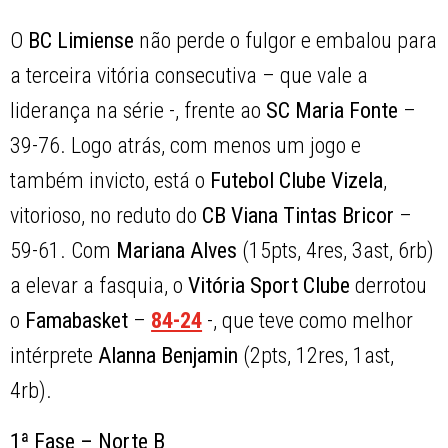
O
BC Limiense
não perde o fulgor e embalou para
a terceira vitória consecutiva – que vale a
liderança na série -, frente ao
SC Maria Fonte
–
39-76. Logo atrás, com menos um jogo e
também invicto, está o
Futebol Clube Vizela
,
vitorioso, no reduto do
CB Viana Tintas Bricor
–
59-61. Com
Mariana Alves
(15pts, 4res, 3ast, 6rb)
a elevar a fasquia, o
Vitória Sport Clube
derrotou
o
Famabasket
–
84-24
-, que teve como melhor
intérprete
Alanna Benjamin
(2pts, 12res, 1ast,
4rb).
1ª Fase – Norte B