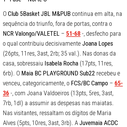
O
Club 5Basket JBL M&PUB
continua em alta, na
sequência do triunfo, fora de portas, contra o
NCR Valongo/VALETEL
–
51-68
-, desfecho para
o qual contribuiu decisivamente
Joana Lopes
(26pts, 11res, 3ast, 2rb; 35 val.). Nas donas da
casa, sobressaiu
Isabela Rocha
(17pts, 11res,
6rb). O
Maia BC PLAYGROUND Sub22
recebeu e
venceu, categoricamente, o
FCS/BC Campo
–
65-
36
-, com Joana Valdoeiros (13pts, 5res, 3ast,
7rb, 1dl) a assumir as despesas nas maiatas.
Nas visitantes, ressaltam os dígitos de Maria
Alves (5pts, 10res, 3ast, 3rb). A
Juvemaia ACDC