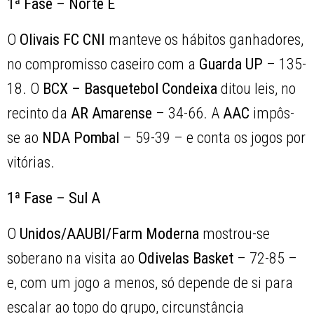
1ª Fase – Norte E
O
Olivais FC CNI
manteve os hábitos ganhadores,
no compromisso caseiro com a
Guarda UP
– 135-
18. O
BCX – Basquetebol Condeixa
ditou leis, no
recinto da
AR Amarense
– 34-66. A
AAC
impôs-
se ao
NDA Pombal
– 59-39 – e conta os jogos por
vitórias.
1ª Fase – Sul A
O
Unidos/AAUBI/Farm Moderna
mostrou-se
soberano na visita ao
Odivelas Basket
– 72-85 –
e, com um jogo a menos, só depende de si para
escalar ao topo do grupo, circunstância