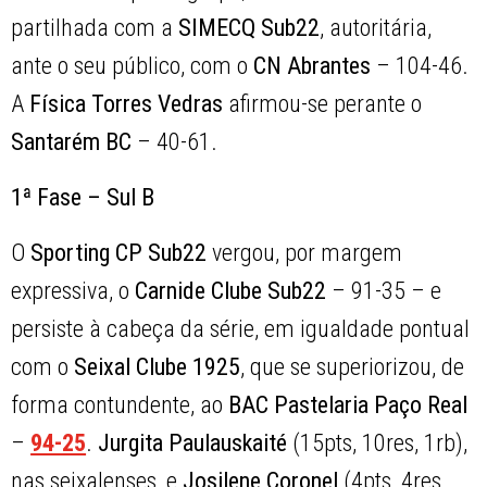
partilhada com a
SIMECQ Sub22
, autoritária,
ante o seu público, com o
CN Abrantes
– 104-46.
A
Física Torres Vedras
afirmou-se perante o
Santarém BC
– 40-61.
1ª Fase – Sul B
O
Sporting CP Sub22
vergou, por margem
expressiva, o
Carnide Clube Sub22
– 91-35 – e
persiste à cabeça da série, em igualdade pontual
com o
Seixal Clube 1925
, que se superiorizou, de
forma contundente, ao
BAC Pastelaria Paço Real
–
94-25
.
Jurgita Paulauskaité
(15pts, 10res, 1rb),
nas seixalenses, e
Josilene Coronel
(4pts, 4res,