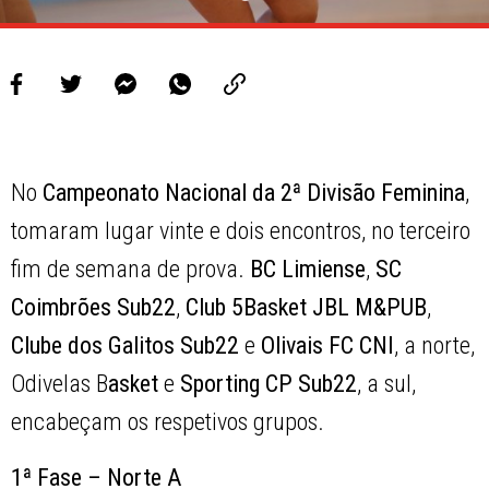
No
Campeonato Nacional da 2ª Divisão Feminina
,
tomaram lugar vinte e dois encontros, no terceiro
fim de semana de prova.
BC Limiense
,
SC
Coimbrões Sub22
,
Club 5Basket JBL M&PUB
,
Clube dos Galitos Sub22
e
Olivais FC CNI
, a norte,
Odivelas B
asket
e
Sporting CP Sub22
, a sul,
encabeçam os respetivos grupos.
1ª Fase – Norte A