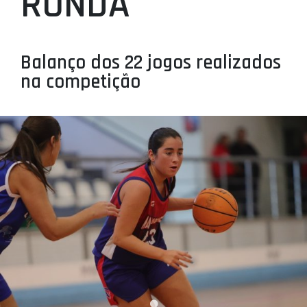
RONDA
PROJETOS
LIGA BETCLIC MASCULINA
Balanço dos 22 jogos realizados
LIGA BETCLIC FEMININA
na competição