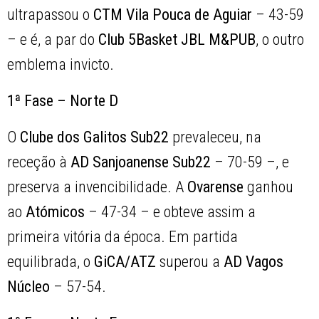
ultrapassou o
CTM Vila Pouca de Aguiar
– 43-59
– e é, a par do
Club 5Basket JBL M&PUB
, o outro
emblema invicto.
1ª Fase – Norte D
O
Clube dos Galitos Sub22
prevaleceu, na
receção à
AD Sanjoanense Sub22
– 70-59 –, e
preserva a invencibilidade. A
Ovarense
ganhou
ao
Atómicos
– 47-34 – e obteve assim a
primeira vitória da época. Em partida
equilibrada, o
GiCA/ATZ
superou a
AD Vagos
Núcleo
– 57-54.