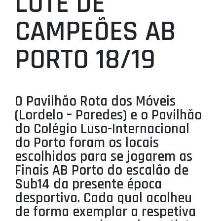
LOTE DE
PROJETOS
CAMPEÕES AB
LIGA BETCLIC MASCULINA
PORTO 18/19
LIGA BETCLIC FEMININA
O Pavilhão Rota dos Móveis
(Lordelo – Paredes) e o Pavilhão
do Colégio Luso-Internacional
do Porto foram os locais
escolhidos para se jogarem as
Finais AB Porto do escalão de
Sub14 da presente época
desportiva. Cada qual acolheu
de forma exemplar a respetiva