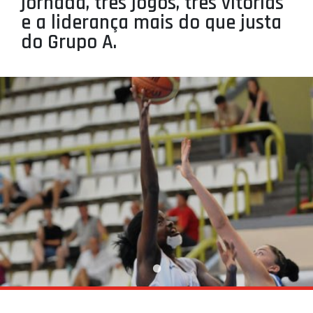
jornada, três jogos, três vitórias
PROJETOS
e a liderança mais do que justa
do Grupo A.
LIGA BETCLIC MASCULINA
LIGA BETCLIC FEMININA