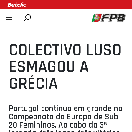
SOBRE A FPB
DOCUMENTOS
COLECTIVO LUSO
ÚLTIMAS
COMPETIÇÕES
ESMAGOU A
ASSOCIAÇÕES
GRÉCIA
CLUBES
AGENTES
AGENDA
Portugal continua em grande no
SELEÇÕES
Campeonato da Europa de Sub
MINIBASQUETE
20 Femininos. Ao cabo da 3ª
ÁREA TÉCNICA