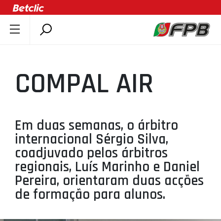
SOBRE A FPB
DOCUMENTOS
COMPAL AIR
ÚLTIMAS
COMPETIÇÕES
ASSOCIAÇÕES
Em duas semanas, o árbitro
CLUBES
internacional Sérgio Silva,
AGENTES
coadjuvado pelos árbitros
regionais, Luís Marinho e Daniel
AGENDA
Pereira, orientaram duas acções
SELEÇÕES
de formação para alunos.
MINIBASQUETE
ÁREA TÉCNICA