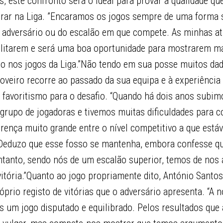
s, este confronto será o ideal para provar a qualidade q
rar na Liga. ”Encaramos os jogos sempre de uma forma s
adversário ou do escalão em que compete. As minhas at
cilitarem e será uma boa oportunidade para mostrarem ma
ito nos jogos da Liga.”Não tendo em sua posse muitos da
poveiro recorre ao passado da sua equipa e à experiência
al favoritismo para o desafio. “Quando há dois anos subimo
upo de jogadoras e tivemos muitas dificuldades para c
erença muito grande entre o nível competitivo a que est
. Deduzo que esse fosso se mantenha, embora confesse q
entanto, sendo nós de um escalão superior, temos de no
 vitória.”Quanto ao jogo propriamente dito, António Santo
róprio registo de vitórias que o adversário apresenta. “A 
os um jogo disputado e equilibrado. Pelos resultados qu