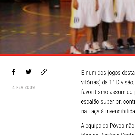
E num dos jogos desta e
vitórias) da 1ª Divisã
4 FEV 2009
favoritismo assumido p
escalão superior, con
na Taça à invencibilid
A equipa da Póvoa não