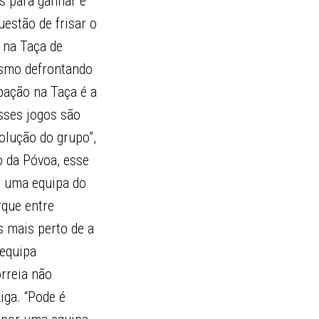
s para ganhar e
uestão de frisar o
r na Taça de
esmo defrontando
pação na Taça é a
sses jogos são
olução do grupo”,
o da Póvoa, esse
m uma equipa do
rque entre
 mais perto de a
 equipa
rreia não
iga. “Pode é