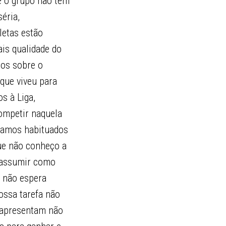
ue o grupo não tem
éria,
letas estão
is qualidade do
dos sobre o
 que viveu para
s à Liga,
ompetir naquela
ávamos habituados
ue não conheço a
s assumir como
s não espera
nossa tarefa não
e apresentam não