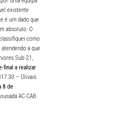
 por uma equipa
vel existente
sse é um dado que
m absoluto. O
classifiquei como
, atendendo a que
niores Sub-21,
final a realizar
17.30 – Olivais
a 8 de
 Lousada AC-CAB