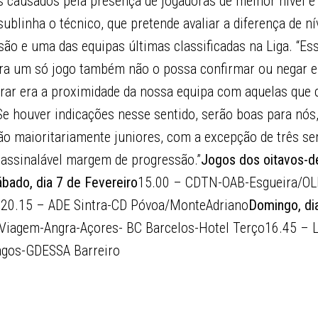
 causados pela presença de jogadoras de melhor nível e
blinha o técnico, que pretende avaliar a diferença de ní
visão e uma das equipas últimas classificadas na Liga. “E
ra um só jogo também não o possa confirmar ou negar e
trar era a proximidade da nossa equipa com aquelas que 
Se houver indicações nesse sentido, serão boas para nós
ão maioritariamente juniores, com a excepção de três se
assinalável margem de progressão.”
Jogos dos oitavos-de-
bado, dia 7 de Fevereiro
15.00 – CDTN-OAB-Esgueira/OLI
20.15 – ADE Sintra-CD Póvoa/MonteAdriano
Domingo, di
Viagem-Angra-Açores- BC Barcelos-Hotel Terço16.45 –
agos-GDESSA Barreiro