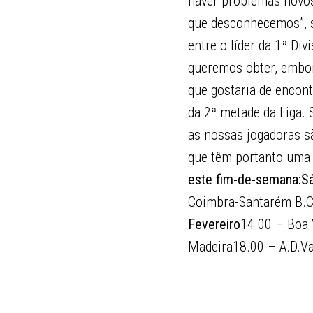
haver problemas novos
que desconhecemos”, su
entre o líder da 1ª Di
queremos obter, embo
que gostaria de encon
da 2ª metade da Liga. 
as nossas jogadoras s
que têm portanto uma 
este fim-de-semana:
Sá
Coimbra-Santarém B.C
Fevereiro
14.00 – Boa 
Madeira18.00 – A.D.V