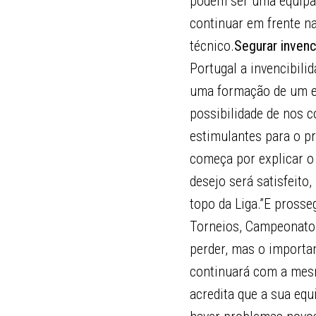
podem ser uma equipa
continuar em frente na
técnico.
Segurar invenc
Portugal a invencibil
uma formação de um es
possibilidade de nos 
estimulantes para o pr
começa por explicar o 
desejo será satisfeit
topo da Liga.”E prosse
Torneios, Campeonato 
perder, mas o importa
continuará com a mesm
acredita que a sua equ