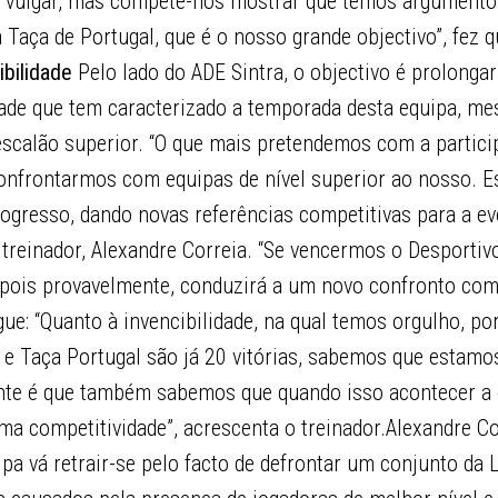
 vulgar, mas compete-nos mostrar que temos argumento
 Taça de Portugal, que é o nosso grande objectivo”, fez q
ibilidade
Pelo lado do ADE Sintra, o objectivo é prolonga
idade que tem caracterizado a temporada desta equipa, m
calão superior. “O que mais pretendemos com a partici
confrontarmos com equipas de nível superior ao nosso. E
ogresso, dando novas referências competitivas para a ev
treinador, Alexandre Correia. “Se vencermos o Desportiv
o, pois provavelmente, conduzirá a um novo confronto co
gue: “Quanto à invencibilidade, na qual temos orgulho, po
e Taça Portugal são já 20 vitórias, sabemos que estamos
nte é que também sabemos que quando isso acontecer a
a competitividade”, acrescenta o treinador.Alexandre Co
ipa vá retrair-se pelo facto de defrontar um conjunto da L