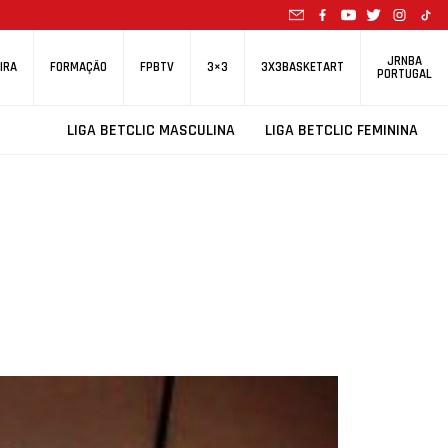
JRNBA
IRA
FORMAÇÃO
FPBTV
3×3
3X3BASKETART
PORTUGAL
LIGA BETCLIC MASCULINA
LIGA BETCLIC FEMININA