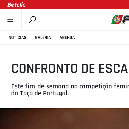
SOBRE A FPB
NOTICIAS
GALERIA
AGENDA
DOCUMENTOS
ÚLTIMAS
CONFRONTO DE ESCA
COMPETIÇÕES
ASSOCIAÇÕES
CLUBES
Este fim-de-semana na competição femini
da Taça de Portugal.
AGENTES
AGENDA
SELEÇÕES
MINIBASQUETE