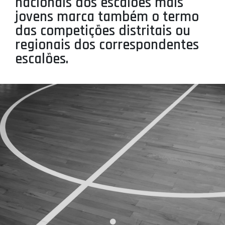
nacionais dos escalões mais
PROJETOS
jovens marca também o termo
das competições distritais ou
LIGA BETCLIC MASCULINA
regionais dos correspondentes
LIGA BETCLIC FEMININA
escalões.