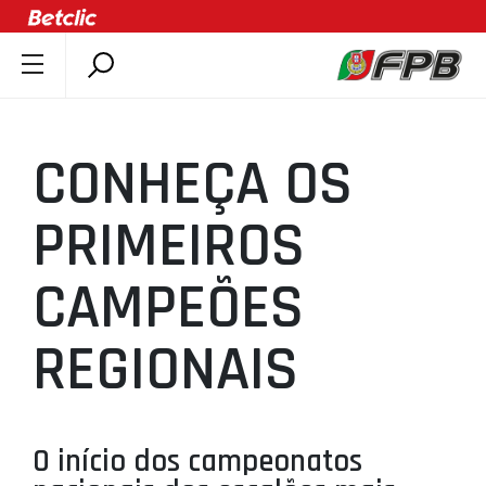
SOBRE A FPB
DOCUMENTOS
CONHEÇA OS
ÚLTIMAS
COMPETIÇÕES
PRIMEIROS
ASSOCIAÇÕES
CAMPEÕES
CLUBES
AGENTES
REGIONAIS
AGENDA
SELEÇÕES
MINIBASQUETE
O início dos campeonatos
ÁREA TÉCNICA