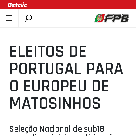
SOBRE A FPB
DOCUMENTOS
ELEITOS DE
ÚLTIMAS
COMPETIÇÕES
PORTUGAL PARA
ASSOCIAÇÕES
O EUROPEU DE
CLUBES
AGENTES
MATOSINHOS
AGENDA
SELEÇÕES
MINIBASQUETE
Seleção Nacional de sub18
ÁREA TÉCNICA