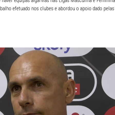
 haver equipas algarvias nas Ligas Masculina e Feminina
rabalho efetuado nos clubes e abordou o apoio dado pela