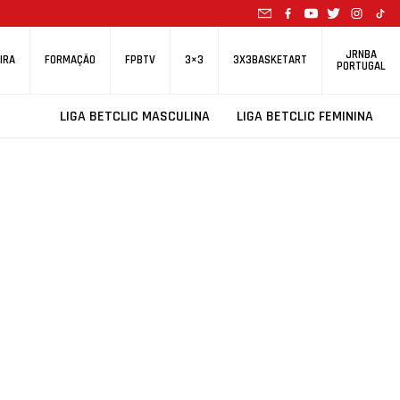
JRNBA
IRA
FORMAÇÃO
FPBTV
3×3
3X3BASKETART
PORTUGAL
LIGA BETCLIC MASCULINA
LIGA BETCLIC FEMININA