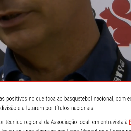
ias positivos no que toca ao basquetebol nacional, com e
divisão e a lutarem por títulos nacionais.
tor técnico regional da Associação local, em entrevista à