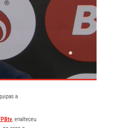
quipas a
FPBtv
, enalteceu