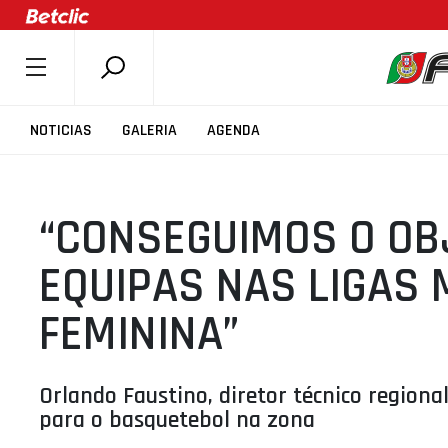
SOBRE A FPB
NOTICIAS
GALERIA
AGENDA
DOCUMENTOS
ÚLTIMAS
“CONSEGUIMOS O OBJ
COMPETIÇÕES
ASSOCIAÇÕES
EQUIPAS NAS LIGAS 
CLUBES
FEMININA”
AGENTES
AGENDA
Orlando Faustino, diretor técnico region
SELEÇÕES
para o basquetebol na zona
MINIBASQUETE