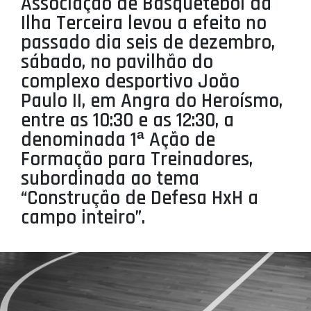
Associação de Basquetebol da
PROJETOS
Ilha Terceira levou a efeito no
passado dia seis de dezembro,
LIGA BETCLIC MASCULINA
sábado, no pavilhão do
LIGA BETCLIC FEMININA
complexo desportivo João
Paulo II, em Angra do Heroísmo,
entre as 10:30 e as 12:30, a
denominada 1ª Ação de
Formação para Treinadores,
subordinada ao tema
“Construção de Defesa HxH a
campo inteiro”.