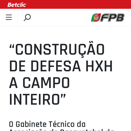
SOBRE A FPB
DOCUMENTOS
“CONSTRUÇÃO
ÚLTIMAS
COMPETIÇÕES
DE DEFESA HXH
ASSOCIAÇÕES
A CAMPO
CLUBES
AGENTES
INTEIRO”
AGENDA
SELEÇÕES
MINIBASQUETE
O Gabinete Técnico da
ÁREA TÉCNICA